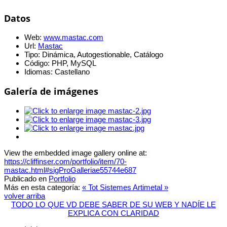
Datos
Web:
www.mastac.com
Url:
Mastac
Tipo:
Dinámica, Autogestionable, Catálogo
Código:
PHP, MySQL
Idiomas:
Castellano
Galería de imágenes
View the embedded image gallery online at:
https://cliffinser.com/portfolio/item/70-
mastac.html#sigProGalleriae55744e687
Publicado en
Portfolio
Más en esta categoría:
« Tot Sistemes
Artimetal »
volver arriba
TODO LO QUE VD DEBE SABER DE SU WEB Y NADÍE LE
EXPLICA CON CLARIDAD