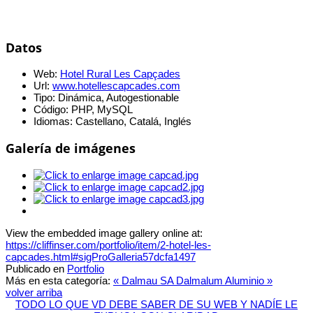
Datos
Web:
Hotel Rural Les Capçades
Url:
www.hotellescapcades.com
Tipo:
Dinámica, Autogestionable
Código:
PHP, MySQL
Idiomas:
Castellano, Catalá, Inglés
Galería de imágenes
View the embedded image gallery online at:
https://cliffinser.com/portfolio/item/2-hotel-les-
capcades.html#sigProGalleria57dcfa1497
Publicado en
Portfolio
Más en esta categoría:
« Dalmau SA
Dalmalum Aluminio »
volver arriba
TODO LO QUE VD DEBE SABER DE SU WEB Y NADÍE LE