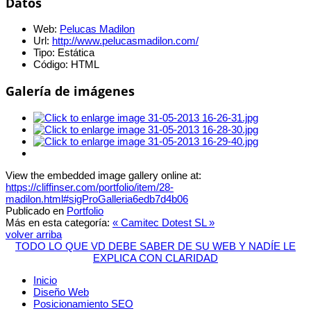
Datos
Web:
Pelucas Madilon
Url:
http://www.pelucasmadilon.com/
Tipo:
Estática
Código:
HTML
Galería de imágenes
View the embedded image gallery online at:
https://cliffinser.com/portfolio/item/28-
madilon.html#sigProGalleria6edb7d4b06
Publicado en
Portfolio
Más en esta categoría:
« Camitec
Dotest SL »
volver arriba
TODO LO QUE VD DEBE SABER DE SU WEB Y NADÍE LE
EXPLICA CON CLARIDAD
Inicio
Diseño Web
Posicionamiento SEO