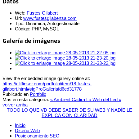
Datos
Web:
Fustes Gilabert
Url:
www.fustesgilabertsa.com
Tipo:
Dinámica, Autogestionable
Código:
PHP, MySQL
Galería de imágenes
View the embedded image gallery online at:
https://cliffinser.com/portfolio/item/18-fustes-
gilabert.html#sigProGalleriafd6ed31778
Publicado en
Portfolio
Más en esta categoría:
« Ambient Cadira
La Web del Led »
volver arriba
TODO LO QUE VD DEBE SABER DE SU WEB Y NADÍE LE
EXPLICA CON CLARIDAD
Inicio
Diseño Web
Posicionamiento SEO