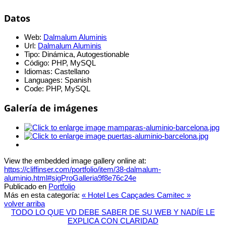
Datos
Web:
Dalmalum Aluminis
Url:
Dalmalum Aluminis
Tipo:
Dinámica, Autogestionable
Código:
PHP, MySQL
Idiomas:
Castellano
Languages:
Spanish
Code:
PHP, MySQL
Galería de imágenes
View the embedded image gallery online at:
https://cliffinser.com/portfolio/item/38-dalmalum-
aluminio.html#sigProGalleria9f8e76c24e
Publicado en
Portfolio
Más en esta categoría:
« Hotel Les Capçades
Camitec »
volver arriba
TODO LO QUE VD DEBE SABER DE SU WEB Y NADÍE LE
EXPLICA CON CLARIDAD