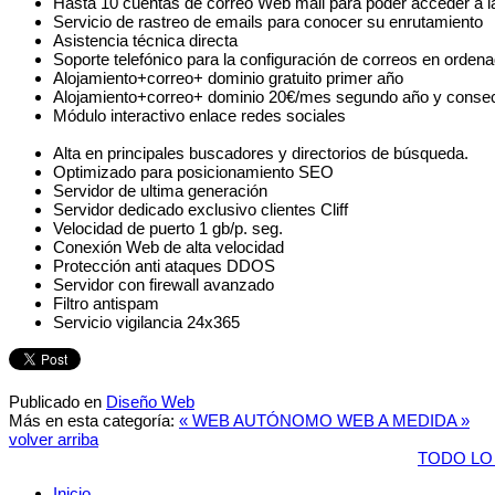
Hasta 10 cuentas de correo Web mail para poder acceder a las
Servicio de rastreo de emails para conocer su enrutamiento
Asistencia técnica directa
Soporte telefónico para la configuración de correos en orden
Alojamiento+correo+ dominio gratuito primer año
Alojamiento+correo+ dominio 20€/mes segundo año y consecu
Módulo interactivo enlace redes sociales
Alta en principales buscadores y directorios de búsqueda.
Optimizado para posicionamiento SEO
Servidor de ultima generación
Servidor dedicado exclusivo clientes Cliff
Velocidad de puerto 1 gb/p. seg.
Conexión Web de alta velocidad
Protección anti ataques DDOS
Servidor con firewall avanzado
Filtro antispam
Servicio vigilancia 24x365
Publicado en
Diseño Web
Más en esta categoría:
« WEB AUTÓNOMO
WEB A MEDIDA »
volver arriba
TODO LO
Inicio