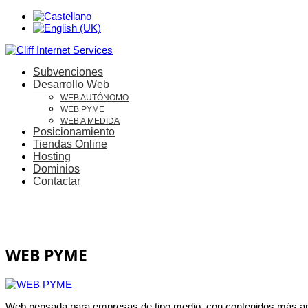
Subvenciones
Desarrollo Web
WEB AUTÓNOMO
WEB PYME
WEB A MEDIDA
Posicionamiento
Tiendas Online
Hosting
Dominios
Contactar
WEB PYME
Web pensada para empresas de tipo medio, con contenidos más amp