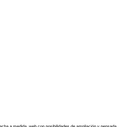
cha a medida, web con posibilidades de ampliación y pensada