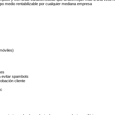
tipo medio rentabilizable por cualquier mediana empresa
móviles)
tes
a evitar spambots
obación cliente
tc