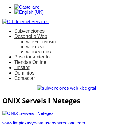
Subvenciones
Desarrollo Web
WEB AUTÓNOMO
WEB PYME
WEB A MEDIDA
Posicionamiento
Tiendas Online
Hosting
Dominios
Contactar
ONIX Serveis i Neteges
www.limpiezasydesatascosbarcelona.com