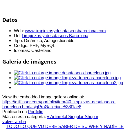
Datos
Web:
www.limpiezasydesatascosbarcelona.com
Url:
Limpiezas y desatascos Barcelona
Tipo:
Dinámica, Autogestionable
Código:
PHP, MySQL
Idiomas:
Castellano
Galería de imágenes
View the embedded image gallery online at:
https://cliffinser.com/portfolio/item/40-limpiezas-desatascos-
barcelona.html#sigProGalleriace538f1ae8
Publicado en
Portfolio
Más en esta categoría:
« Artimetal
Singular Shop »
volver arriba
TODO LO QUE VD DEBE SABER DE SU WEB Y NADÍE LE