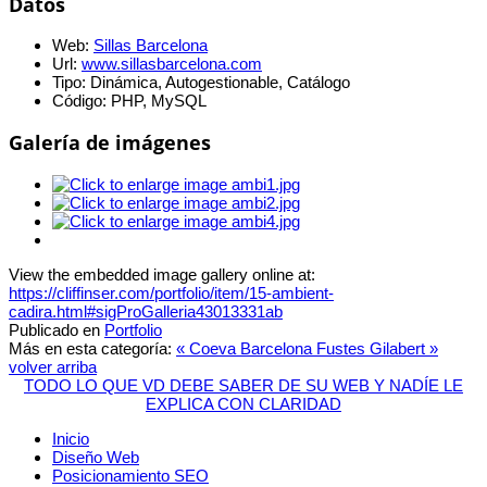
Datos
Web:
Sillas Barcelona
Url:
www.sillasbarcelona.com
Tipo:
Dinámica, Autogestionable, Catálogo
Código:
PHP, MySQL
Galería de imágenes
View the embedded image gallery online at:
https://cliffinser.com/portfolio/item/15-ambient-
cadira.html#sigProGalleria43013331ab
Publicado en
Portfolio
Más en esta categoría:
« Coeva Barcelona
Fustes Gilabert »
volver arriba
TODO LO QUE VD DEBE SABER DE SU WEB Y NADÍE LE
EXPLICA CON CLARIDAD
Inicio
Diseño Web
Posicionamiento SEO