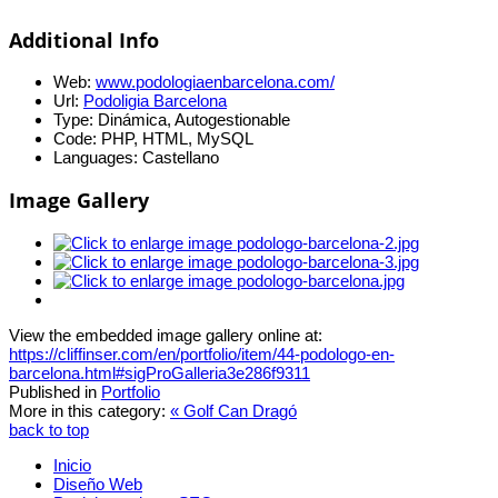
Additional Info
Web:
www.podologiaenbarcelona.com/
Url:
Podoligia Barcelona
Type:
Dinámica, Autogestionable
Code:
PHP, HTML, MySQL
Languages:
Castellano
Image Gallery
View the embedded image gallery online at:
https://cliffinser.com/en/portfolio/item/44-podologo-en-
barcelona.html#sigProGalleria3e286f9311
Published in
Portfolio
More in this category:
« Golf Can Dragó
back to top
Inicio
Diseño Web