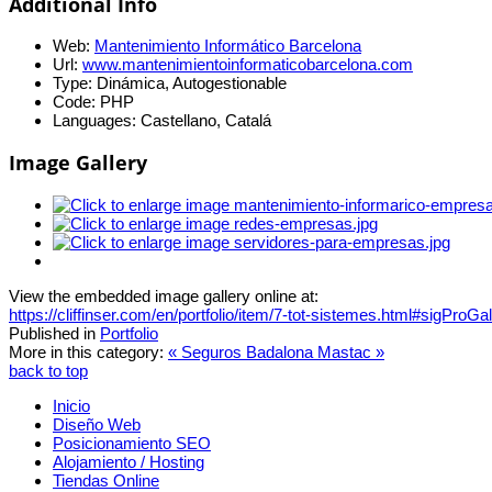
Additional Info
Web:
Mantenimiento Informático Barcelona
Url:
www.mantenimientoinformaticobarcelona.com
Type:
Dinámica, Autogestionable
Code:
PHP
Languages:
Castellano, Catalá
Image Gallery
View the embedded image gallery online at:
https://cliffinser.com/en/portfolio/item/7-tot-sistemes.html#sigProG
Published in
Portfolio
More in this category:
« Seguros Badalona
Mastac »
back to top
Inicio
Diseño Web
Posicionamiento SEO
Alojamiento / Hosting
Tiendas Online