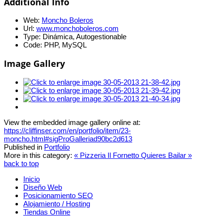
Additional Info
Web:
Moncho Boleros
Url:
www.monchoboleros.com
Type:
Dinámica, Autogestionable
Code:
PHP, MySQL
Image Gallery
View the embedded image gallery online at:
https://cliffinser.com/en/portfolio/item/23-
moncho.html#sigProGalleriad90bc2d613
Published in
Portfolio
More in this category:
« Pizzeria Il Fornetto
Quieres Bailar »
back to top
Inicio
Diseño Web
Posicionamiento SEO
Alojamiento / Hosting
Tiendas Online