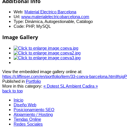
Additional Info
Web:
Material Electrico Barcelona
Url:
www.materialelectricobarcelona.com
Type:
Dinámica, Autogestionable, Catálogo
Code:
PHP, MySQL
Image Gallery
View the embedded image gallery online at:
https://cliffinser.com/en/portfolio/item/33-coeva-barcelona.html#si
Published in
Portfolio
More in this category:
« Dotest SL
Ambient Cadira »
back to top
Inicio
Diseño Web
Posicionamiento SEO
Alojamiento / Hosting
Tiendas Online
Redes Sociales