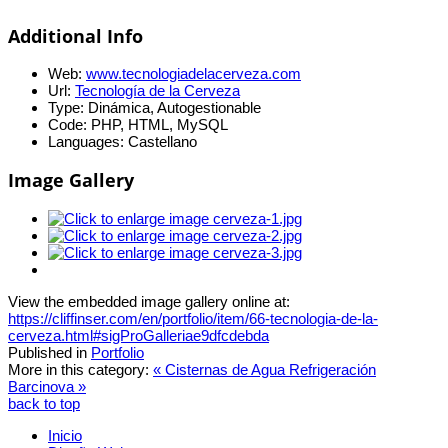
Additional Info
Web:
www.tecnologiadelacerveza.com
Url:
Tecnología de la Cerveza
Type:
Dinámica, Autogestionable
Code:
PHP, HTML, MySQL
Languages:
Castellano
Image Gallery
View the embedded image gallery online at:
https://cliffinser.com/en/portfolio/item/66-tecnologia-de-la-
cerveza.html#sigProGalleriae9dfcdebda
Published in
Portfolio
More in this category:
« Cisternas de Agua
Refrigeración
Barcinova »
back to top
Inicio