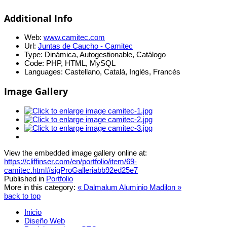
Additional Info
Web:
www.camitec.com
Url:
Juntas de Caucho - Camitec
Type:
Dinámica, Autogestionable, Catálogo
Code:
PHP, HTML, MySQL
Languages:
Castellano, Catalá, Inglés, Francés
Image Gallery
View the embedded image gallery online at:
https://cliffinser.com/en/portfolio/item/69-
camitec.html#sigProGalleriabb92ed25e7
Published in
Portfolio
More in this category:
« Dalmalum Aluminio
Madilon »
back to top
Inicio
Diseño Web