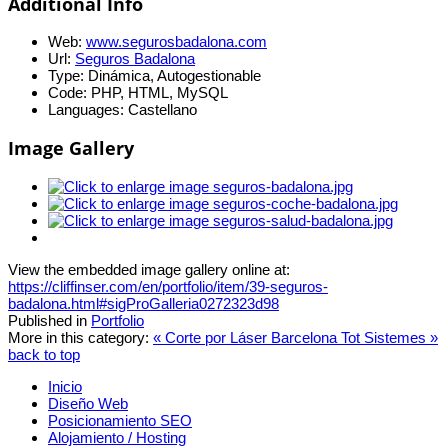
Additional Info
Web:
www.segurosbadalona.com
Url:
Seguros Badalona
Type:
Dinámica, Autogestionable
Code:
PHP, HTML, MySQL
Languages:
Castellano
Image Gallery
View the embedded image gallery online at:
https://cliffinser.com/en/portfolio/item/39-seguros-
badalona.html#sigProGalleria0272323d98
Published in
Portfolio
More in this category:
« Corte por Láser Barcelona
Tot Sistemes »
back to top
Inicio
Diseño Web
Posicionamiento SEO
Alojamiento / Hosting